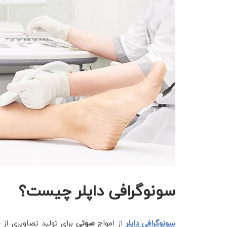
سونوگرافی داپلر چیست؟
سونوگرافی داپلر
از امواج
صوتی
برای تولید تصاویری از
خ