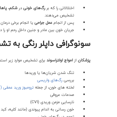
اختلالاتی را که بر
رگ‌های خونی
در
شکم
،
پاها
تشخیص می‌دهند.
پس از انجام
عمل جراحی
یا انجام برخی درمان 
جریان خون بین مادر و جنین داخل رحم او را د
سونوگرافی داپلر رنگی به ت
پزشکان
از
امواج اولتراسوند
برای تشخیص موارد زیر استفا
تنگ شدن شریان‌ها یا ورید‌ها
بررسی
رگ‌های واریسی
لخته های خون، از جمله
ترومبوز ورید عمقی (DVT)
صدمات عروقی
نارسایی مزمن وریدی (CVI)
خون رسانی به اندام پیوندی (مانند کلیه، کبد 
تومور در رگ‌های خونی