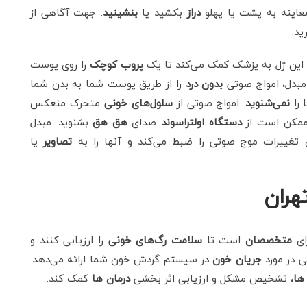
اینه به پشت یا پهلو
دراز
بکشید یا
بنشینید
. جهت آگاهی از
ید.
 این ژل به پزشک کمک می‌کند تا یک
پروب کوچک
را روی پوست
بدل، امواج صوتی
بدون درد
را از طریق پوست شما به بدن شما
 را
نمی‌شنوید
. امواج صوتی از
سلول‌های خونی
متحرک منعکس
ممکن است از
دستگاه اولتراسوند
صدای
هق هق
بشنوید. مبدل
غییرات موج صوتی را ضبط می‌کند و آنها را به
تصاویر
یا
هران
ای
متخصصان
است تا
سلامت رگ‌های خونی
را ارزیابی کنند و
ی در مورد
جریان خون
در سیستم گردش خون شما ارائه می‌دهد.
 ها
، تشخیص مشکل و ارزیابی اثر بخشی
درمان ها
کمک کند.