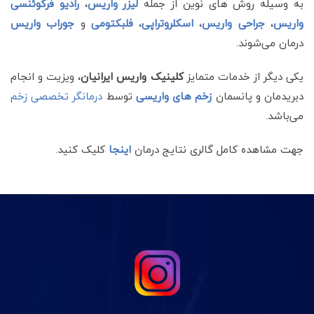
به وسیله روش های نوین از جمله
لیزر واریس
،
رادیو فرکوئنسی
واریس
،
جراحی واریس
،
اسکلروتراپی
،
فلبکتومی
و
جوراب واریس
درمان می‌شوند.
یکی دیگر از خدمات متمایز
کلینیک واریس ایرانیان
، ویزیت و انجام
دبریدمان و پانسمان
زخم های واریسی
توسط
درمانگر تخصصی زخم
می‌باشد.
جهت مشاهده کامل گالری نتایج درمان
اینجا
کلیک کنید.