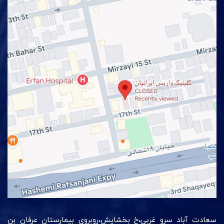
سعادت آباد سرو غربی،خ بخشایش،روبروی بیمارستان عرفان بن