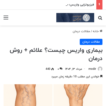
فیزیوتراپی واریس؛ جدیدترین روش‌های درمان قطعی بدون جراحی
جستجو برای
منو
خانه
/
مقالات درمان
مقالات درمان
بیماری واریس چیست؟ علائم + روش
درمان
modir
مرداد ۱۳, ۱۴۰۴
۰
440
خواندن این مطلب 10 دقیقه زمان میبرد