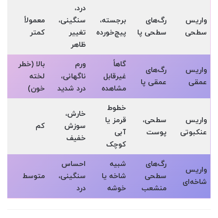
درد،
واریس
رگ‌های
برجسته،
سنگینی،
معمولاً
سطحی
سطحی پا
پیچ‌خورده
تغییر
کمتر
ظاهر
گاهاً
ورم
بالا (خطر
واریس
رگ‌های
غیرقابل
ناگهانی،
لخته
عمقی
عمقی پا
مشاهده
درد شدید
خون)
خطوط
خارش،
واریس
سطحی،
قرمز یا
سوزش
کم
عنکبوتی
پوست
آبی
خفیف
کوچک
رگ‌های
شبیه
احساس
واریس
سطحی
شاخه یا
سنگینی،
متوسط
شاخه‌ای
منشعب
خوشه
درد