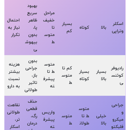
بهبود
مراحل
سریع
خفیف
ظاهر
احتمال
اسکلر
بسیار
بالا
کوتاه
تا
پا،
نیاز به
وتراپی
کم
متوس
بدون
تکرار
ط
بیهوش
ی
بدون
متوس
هزینه
رادیوفر
کم تا
جراحی
بسیار
بسیار
ط تا
بیشتر
کوئنس
متوس
باز،
بالا
کوتاه
پیشرف
نسبت
ی
ط
تاثیر
ته
به دارو
طولانی
حذف
جراحی
نقاهت
متوس
قطعی
و
واریس
طولانی‌
خیلی
ط تا
متوس
رگ،
میکرو
پیشرف
تر،
بالا
طولان
ط
درمان
فلبکتو
ته
اسکار