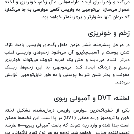
می‌کند و راه را برای ایجاد عارضه‌هایی مثل زخم، خونریزی و لخته
هموار می‌سازد. بی‌توجهی به واریس گاهی عوارضی به جا می‌گذارد
که درمان آنها دشوارتر و پرهزینه‌تر خواهد بود.
زخم و خونریزی
در مراحل پیشرفته، فشار مزمن داخل رگ‌های واریسی باعث نازک
شدن پوست و آسیب‌پذیری آن می‌شود. زخم‌های واریسی اغلب
دیرتر التیام می‌یابند و حتی یک ضربه کوچک می‌تواند خونریزی
وسیع و دردناک ایجاد کند. بی‌توجهی به این زخم‌ها، ریسک
عفونت و بدتر شدن شرایط پوستی را به طور قابل‌توجهی افزایش
می‌دهد.
لخته، DVT و آمبولی ریوی
یکی از خطرناک‌ترین عوارض واریس درمان‌نشده، تشکیل لخته
خون یا ترومبوز ورید عمقی (DVT) در پا است. این لخته‌ها ممکن
است جدا شده و وارد ریه شوند، که باعث آمبولی ریوی—a عارضه
تهدیدکننده حیات—خواهد شد. توجه به هر نوع تورم ناگهانی، درد