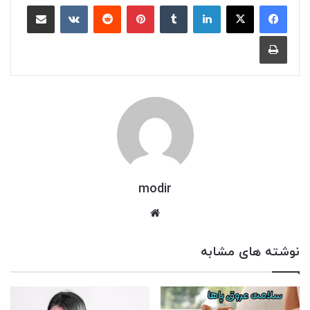
لینکدین
‫تامبلر
‫پین‌ترست
‫رددیت
‫VKontakte
اشتراک گذاری از طریق ایمیل
چاپ
modir
وبسایت
نوشته های مشابه