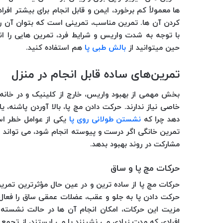
ها معمولاً کم برخورد، ایمن و قابل انجام برای بیشتر ا
کردن آن ها. تمرین مناسب، تمرینی است که بتوان آن را 
با توجه به شدت واریس و شرایط فرد، تمرین هایی را ان
حین میتوانید از
بالش طبی پا
هم استفاده کنید.
تمرین‌های ساده قابل انجام در منزل
بخش مهمی از بهبود واریس، خارج از کلینیک و در خانه ا
خاصی نیاز ندارند. حرکت دادن مچ پا، بالا آوردن پاشنه، ی
دهد چرا که
نشستن طولانی روی پا
یکی از عوامل خطر اس
تمرین خانگی اگر درست و پیوسته انجام شود، می تواند اث
مشارکت در روند بهبود بدهد.
حرکات مچ پا و ساق
حرکات مچ پا از ساده ترین و در عین حال مؤثرترین تمری
حرکت دادن پا به جلو و عقب، عضلات عمقی ساق را فعال 
مزیت این حرکات، امکان انجام آن ها در حالت نشسته ی
افرادی که مدت زیادی می نشینند یا می ایستند، از تجمع 